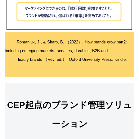
Romaniuk, J., & Sharp, B. （2022）. How brands grow part2:
Including emerging markets, services, durables, B2B and
luxury brands （Rev. ed.）. Oxford University Press. Kindle.
CEP起点のブランド管理ソリュ
ーション