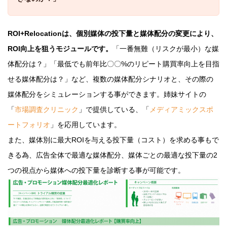
ROI+Relocationは、
個別媒体の投下量と媒体配分の変更により、
ROI向上を狙うモジュールです。
「一番無難（リスクが最小）な媒
体配分は？」「最低でも前年比〇〇%のリピート購買率向上を目指
せる媒体配分は？」など、複数の媒体配分シナリオと、その際の
媒体配分をシミュレーションする事ができます。姉妹サイトの
「
市場調査クリニック
」で提供している、「
メディアミックスポ
ートフォリオ
」を応用しています。
また、媒体別に最大ROIを与える投下量（コスト）を求める事もで
きる為、広告全体で最適な媒体配分、媒体ごとの最適な投下量の2
つの視点から媒体への投下量を診断する事が可能です。