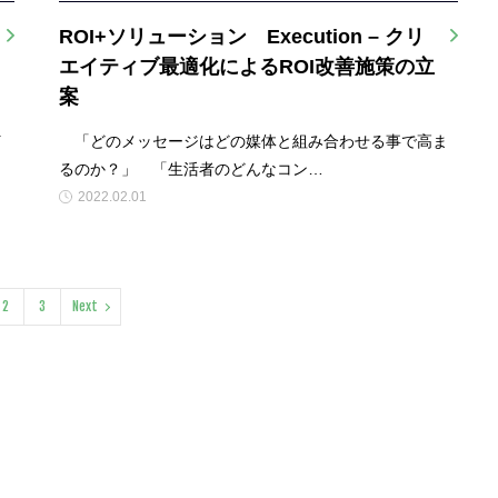
ROI+ソリューション Execution – クリ
エイティブ最適化によるROI改善施策の立
案
打
「どのメッセージはどの媒体と組み合わせる事で高ま
るのか？」 「生活者のどんなコン…
2022.02.01
2
3
Next