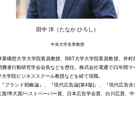
田中 洋（たなか ひろし）
中央大学名誉教授
事業構想大学大学院客員教授、BBT大学大学院客員教授。井村
消費者行動研究学会会長などを歴任。株式会社電通で21年間マ
学大学院ビジネススクール教授などを経て現職。
ブランド戦略論』、『現代広告論[第4版]』、『現代広告全
賞/準大賞/ベストペーパー賞、日本広告学会賞、白川忍賞、