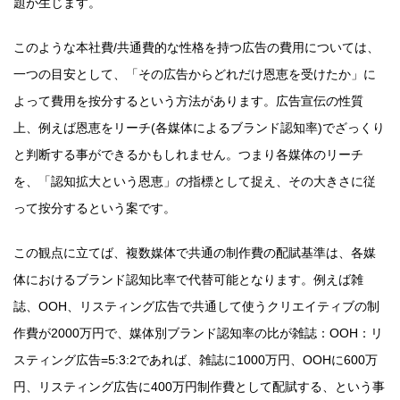
題が生じます。
このような本社費/共通費的な性格を持つ広告の費用については、
一つの目安として、「その広告からどれだけ恩恵を受けたか」に
よって費用を按分するという方法があります。広告宣伝の性質
上、例えば恩恵をリーチ(各媒体によるブランド認知率)でざっくり
と判断する事ができるかもしれません。つまり各媒体のリーチ
を、「認知拡大という恩恵」の指標として捉え、その大きさに従
って按分するという案です。
この観点に立てば、複数媒体で共通の制作費の配賦基準は、各媒
体におけるブランド認知比率で代替可能となります。例えば雑
誌、OOH、リスティング広告で共通して使うクリエイティブの制
作費が2000万円で、媒体別ブランド認知率の比が雑誌：OOH：リ
スティング広告=5:3:2であれば、雑誌に1000万円、OOHに600万
円、リスティング広告に400万円制作費として配賦する、という事