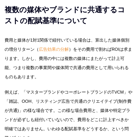
複数の媒体やブランドに共通するコ
ストの配賦基準について
費用と媒体が1対1関係で紐付いている場合は、算出した媒体個別
の増分リターン（
広告効果の分解
）をその費用で割ればROIは求ま
ります。しかし、費用の中には複数の媒体にまたがって計上可
能、つまり複数の事業間や媒体間で共通の費用として用いられる
ものもあります。
例えば、「マスターブランドやコーポレートブランドのTVCM」や
「雑誌、OOH、リスティング広告で共通のクリエイテイブ(制作費
が共通)」の様な場合です。この様な場合費用と、媒体や特定ブラ
ンドが必ずしも紐付いていないので、費用をどこに計上すべきか
明確ではありません。いわゆる配賦基準をどうするか、という問