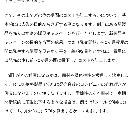
ずらす事があります。
さて、その上でどの位の期間のコストを計上するかについて、基
本的には広告の目的から判断する事になります。例えばある新製
品を売り出す為の販促キャンペーンを行ったとします。新製品キ
ャンペーンの目的を当面の成果、つまり発売開始から2ヶ月程度の
間に発生する購買を促進する事を一義的な目的とすれば、費用に
は発売の少し前～2か月の間に投下したコストを計上します。
”当面”がどの程度になるかは、商材や媒体特性を考慮して決定しま
す。RTDの飲料製品であれば発売直後のコンビニでの売れ行きが
勝負になりますので短くなりますし、季節性のある商材で一定期
間断続的に広告投下するような場合は、例えば1クールで3回に分
けて（1ヶ月おきに）ROIを算出するケースもあります。