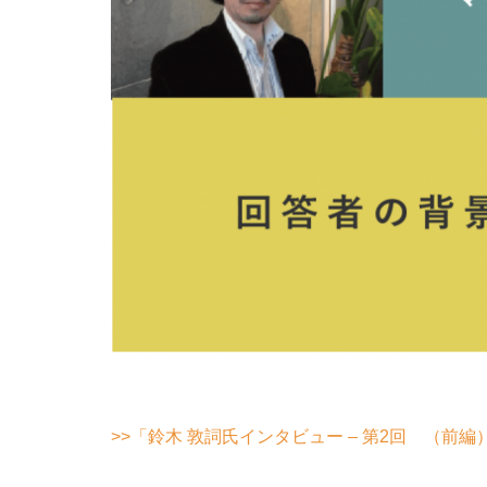
>>「鈴木 敦詞氏インタビュー – 第2回 （前