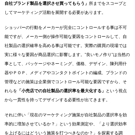
自社ブランド製品を選択させ買ってもらう」
所までをスコープと
してマーケティング活動を展開する必要があります。
ショッパーの行動をメーカーが完全にコントロールする事は不可
能ですが、メーカー側が操作可能な要因をコントロールして、自
社製品の選択確率を高める事は可能です。実際の購買の現場では
実に様々な要因が商品選択に影響します。”良いモノ作り”は当然の
事として、パッケージやネーミング、価格、デザイン、陳列用什
器やＰＯＰ、メディアやコンタクトポイントの編成、ブランドの
管理などの施策は企業側でコントロール可能な要因ですから、そ
れらを
「小売店での自社製品の選択率を最大化する」
という視点
から一貫性を持ってデザインする必要性が出てきます。
それに伴い「現在のマーケティング施策が自社製品の選択率を効
率的に増加させているか？」という効果測定や、「より選択効率
を上げるにはどういう施策を打つべきなのか？」を探索する調