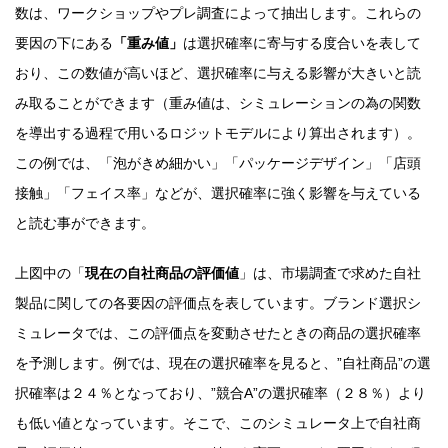
数は、ワークショップやプレ調査によって抽出します。これらの
要因の下にある
「重み値」
は選択確率に寄与する度合いを表して
おり、この数値が高いほど、選択確率に与える影響が大きいと読
み取ることができます（重み値は、シミュレーションの為の関数
を導出する過程で用いるロジットモデルにより算出されます）。
この例では、「泡がきめ細かい」「パッケージデザイン」「店頭
接触」「フェイス率」などが、選択確率に強く影響を与えている
と読む事ができます。
上図中の「
現在の自社商品の評価値
」は、市場調査で求めた自社
製品に関しての各要因の評価点を表しています。ブランド選択シ
ミュレータでは、この評価点を変動させたときの商品の選択確率
を予測します。例では、現在の選択確率を見ると、”自社商品”の選
択確率は２４％となっており、”競合A”の選択確率（２８％）より
も低い値となっています。そこで、このシミュレータ上で自社商