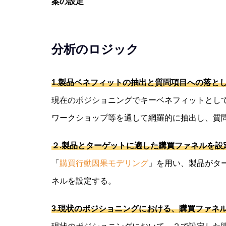
案の設定
分析のロジック
1.製品ベネフィットの抽出と質問項目への落と
現在のポジショニングでキーベネフィットとし
ワークショップ等を通して網羅的に抽出し、質
２.
製品とターゲットに適した購買ファネルを設
「
購買行動因果モデリング
」を用い、製品がタ
ネルを設定する。
3.
現状のポジショニングにおける、購買ファネ