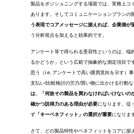
製品をポジショニングする場面では、実務上コ
あります。そしてコミュニケーションプランの
う表現でコアメッセージに据えれば、企業側が
う分析視点を加えると効果的です。
アンケート等で得られる受容性というのは、端
るかどうか」という広範で抽象的な測定項目で
思う（i.e. アンケートで高い購買意向を示す
支払い/比較検討の労力/買い物に出かける行動
は、「何故その製品を買わなければいけないの
確かつ説得力のある理由が必要
になります。従
ず
「キーベネフィット」の選択が重要
になりま
さて、どの製品特性やベネフィットをコアに据