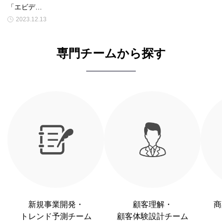
「エビデ…
2023.12.13
専門チームから探す
新規事業開発・
顧客理解・
商
トレンド予測チーム
顧客体験設計チーム