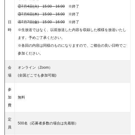
②7月4日(火) 15:00～16:00
※終了
③7月6日(木) 15:00～16:00
※終了
日
④7月7日(金) 15:00～16:00
※終了
時
※生放送ではなく、以前放送した内容を収録した模様を放送いたし
ます。予めご了承ください。
※各回の内容は同様のものになりますので、ご都合の良い日時でご
参加ください。
会
オンライン（Zoom）
場
(全国どこでも参加可能)
参
加
無料
費
定
500名（応募者多数の場合は先着順）
員